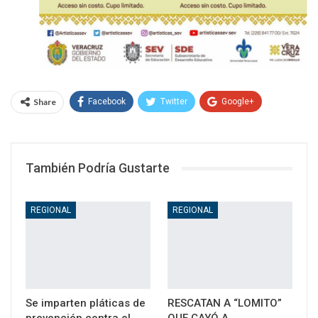
Share
Facebook
Twitter
Google+
WhatsApp
Email
También Podría Gustarte
REGIONAL
REGIONAL
Se imparten pláticas de
RESCATAN A “LOMITO”
prevención contra el
QUE CAYÓ A