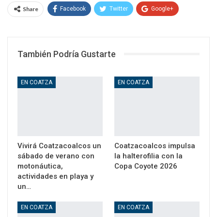
Share
Facebook
Twitter
Google+
WhatsApp
Email
También Podría Gustarte
EN COATZA
EN COATZA
Vivirá Coatzacoalcos un
Coatzacoalcos impulsa
sábado de verano con
la halterofilia con la
motonáutica,
Copa Coyote 2026
actividades en playa y
un…
EN COATZA
EN COATZA