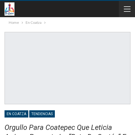
Home
En Coatza
EN COATZA
TENDENCIAS
Orgullo Para Coatepec Que Leticia