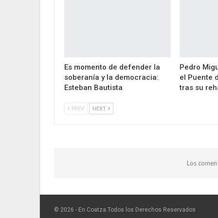
Es momento de defender la
Pedro Migu
soberanía y la democracia:
el Puente 
Esteban Bautista
tras su reh
PREV
NEXT
Los coment
© 2026 - En Coatza.Todos los Derechos Reservados