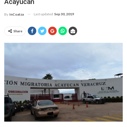
Acayucan
Last updated
Sep 30, 2019
By
InCoatza
Share