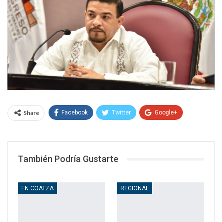
Share
Facebook
Twitter
Google+
WhatsApp
Email
También Podría Gustarte
EN COATZA
REGIONAL