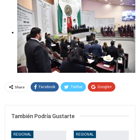
Share
Facebook
Twitter
Google+
WhatsApp
Email
También Podría Gustarte
REGIONAL
REGIONAL