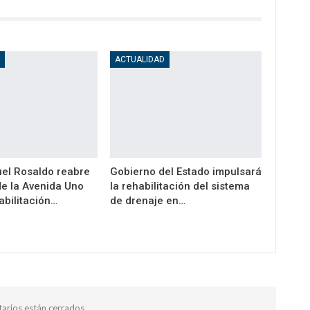
D
ACTUALIDAD
el Rosaldo reabre
Gobierno del Estado impulsará
de la Avenida Uno
la rehabilitación del sistema
abilitación…
de drenaje en…
arios están cerrados.