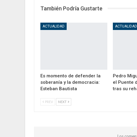
También Podría Gustarte
ACTUALIDAD
ACTUALIDA
Es momento de defender la
Pedro Migu
soberanía y la democracia:
el Puente 
Esteban Bautista
tras su reh
PREV
NEXT
Los coment