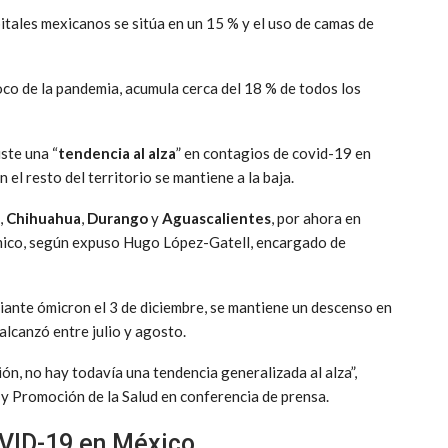
tales mexicanos se sitúa en un 15 % y el uso de camas de
oco de la pandemia, acumula cerca del 18 % de todos los
ste una “
tendencia al alza
” en contagios de covid-19 en
el resto del territorio se mantiene a la baja.
,
Chihuahua
,
Durango
y
Aguascalientes
, por ahora en
émico, según expuso Hugo López-Gatell, encargado de
riante ómicron el 3 de diciembre, se mantiene un descenso en
 alcanzó entre julio y agosto.
ión, no hay todavía una tendencia generalizada al alza”,
 y Promoción de la Salud en conferencia de prensa.
OVID-19 en México