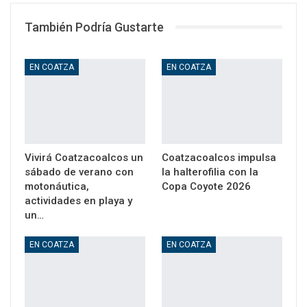
También Podría Gustarte
EN COATZA
EN COATZA
Vivirá Coatzacoalcos un
Coatzacoalcos impulsa
sábado de verano con
la halterofilia con la
motonáutica,
Copa Coyote 2026
actividades en playa y
un…
EN COATZA
EN COATZA