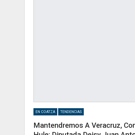
EN COATZA
TENDENCIAS
Mantendremos A Veracruz, Com
Hule: Diputada Deisy Juan Ant