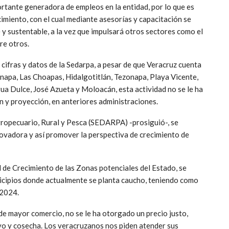
ortante generadora de empleos en la entidad, por lo que es
imiento, con el cual mediante asesorías y capacitación se
 y sustentable, a la vez que impulsará otros sectores como el
re otros.
 cifras y datos de la Sedarpa, a pesar de que Veracruz cuenta
napa, Las Choapas, Hidalgotitlán, Tezonapa, Playa Vicente,
ua Dulce, José Azueta y Moloacán, esta actividad no se le ha
ón y proyección, en anteriores administraciones.
gropecuario, Rural y Pesca (SEDARPA) -prosiguió-, se
novadora y así promover la perspectiva de crecimiento de
l de Crecimiento de las Zonas potenciales del Estado, se
nicipios donde actualmente se planta caucho, teniendo como
-2024.
de mayor comercio, no se le ha otorgado un precio justo,
vo y cosecha. Los veracruzanos nos piden atender sus