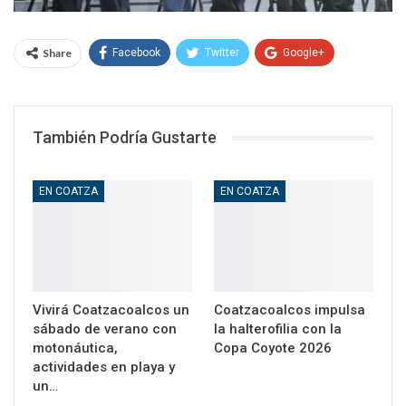
Share
Facebook
Twitter
Google+
WhatsApp
Email
También Podría Gustarte
EN COATZA
EN COATZA
Vivirá Coatzacoalcos un
Coatzacoalcos impulsa
sábado de verano con
la halterofilia con la
motonáutica,
Copa Coyote 2026
actividades en playa y
un…