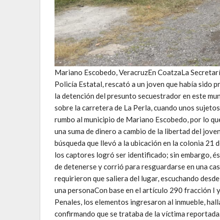
Mariano Escobedo, VeracruzEn CoatzaLa Secretaría 
Policía Estatal, rescató a un joven que había sido 
la detención del presunto secuestrador en este muni
sobre la carretera de La Perla, cuando unos sujetos
rumbo al municipio de Mariano Escobedo, por lo que 
una suma de dinero a cambio de la libertad del jov
búsqueda que llevó a la ubicación en la colonia 21
los captores logró ser identificado; sin embargo, ést
de detenerse y corrió para resguardarse en una casa.
requirieron que saliera del lugar, escuchando desde e
una personaCon base en el artículo 290 fracción I
Penales, los elementos ingresaron al inmueble, hal
confirmando que se trataba de la víctima reportada