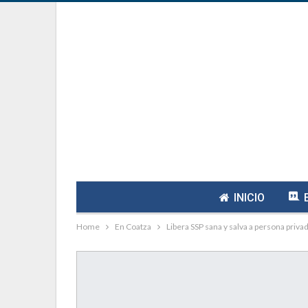
INICIO
Home
En Coatza
Libera SSP sana y salva a persona priv