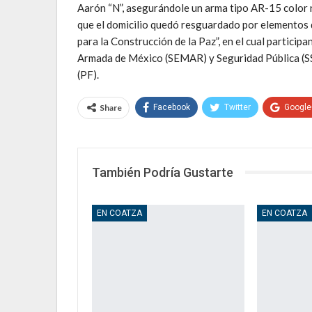
Aarón “N”, asegurándole un arma tipo AR-15 color n
que el domicilio quedó resguardado por elementos 
para la Construcción de la Paz”, en el cual partici
Armada de México (SEMAR) y Seguridad Pública (SSP
(PF).
Share
Facebook
Twitter
Google
También Podría Gustarte
EN COATZA
EN COATZA