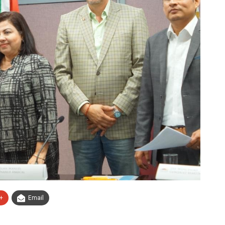
+
Email