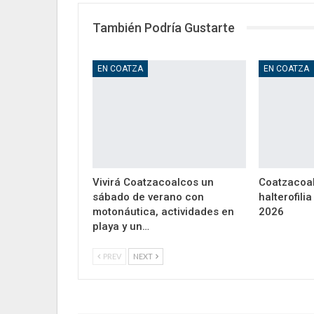
También Podría Gustarte
EN COATZA
EN COATZA
Vivirá Coatzacoalcos un
Coatzacoal
sábado de verano con
halterofili
motonáutica, actividades en
2026
playa y un…
PREV
NEXT