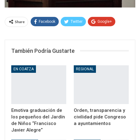
Share
Facebook
Twitter
Google+
WhatsApp
Email
También Podría Gustarte
EN COATZA
REGIONAL
Emotiva graduación de
Orden, transparencia y
los pequeños del Jardín
civilidad pide Congreso
de Niños “Francisco
a ayuntamientos
Javier Alegre”