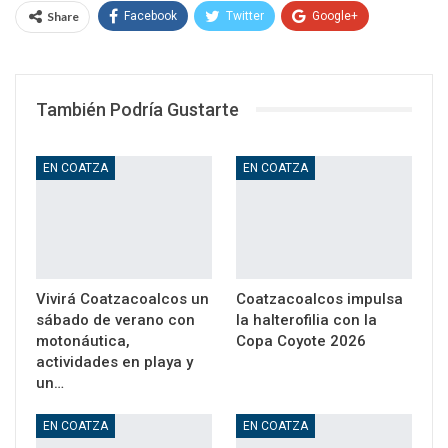
Share
Facebook
Twitter
Google+
WhatsApp
Email
También Podría Gustarte
EN COATZA
EN COATZA
Vivirá Coatzacoalcos un
Coatzacoalcos impulsa
sábado de verano con
la halterofilia con la
motonáutica,
Copa Coyote 2026
actividades en playa y
un…
EN COATZA
EN COATZA