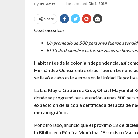
Last updated
Dic 1, 2019
By
InCoatza
Share
Coatzacoalcos
Un promedio de 500 personas fueron atendida
El 13 de diciembre estos servicios se llevará
Habitantes de la coloniaIndependencia, así como 
Hernández Ochoa
, entre otras,
fueron beneficia
se llevó a cabo este viernes en la Unidad Deportiva
La
Lic. Mayra Gutiérrez Cruz, Oficial Mayor del 
donde se programó para atención a unas 500 person
expedición de la copia certificada del acta de na
mecanográficos.
Por otro lado, anunció que
el próximo 13 de dicie
la Biblioteca Pública Municipal “Francisco Mata 