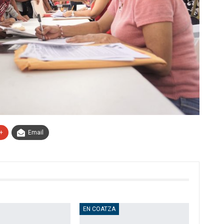
+
Email
EN COATZA