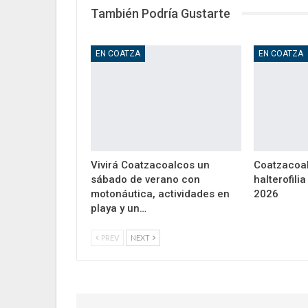
También Podría Gustarte
EN COATZA
EN COATZA
Vivirá Coatzacoalcos un
Coatzacoal
sábado de verano con
halterofili
motonáutica, actividades en
2026
playa y un…
PREV
NEXT