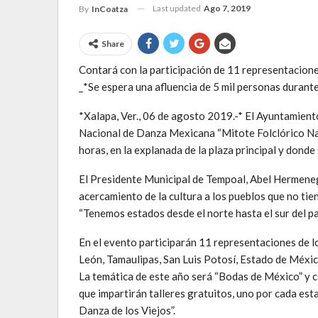
Last updated
Ago 7, 2019
By
InCoatza
Share
Contará con la participación de 11 representacione
_*Se espera una afluencia de 5 mil personas durante
*Xalapa, Ver., 06 de agosto 2019.-* El Ayuntamien
Nacional de Danza Mexicana “Mitote Folclórico Nacio
horas, en la explanada de la plaza principal y donde
El Presidente Municipal de Tempoal, Abel Hermeneg
acercamiento de la cultura a los pueblos que no tie
“Tenemos estados desde el norte hasta el sur del paí
En el evento participarán 11 representaciones de l
León, Tamaulipas, San Luis Potosí, Estado de Méxic
La temática de este año será “Bodas de México” y c
que impartirán talleres gratuitos, uno por cada est
Danza de los Viejos”.