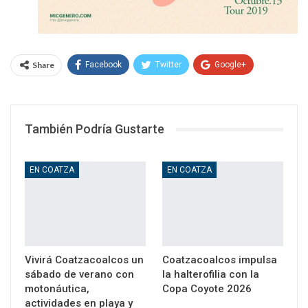
Share
Facebook
Twitter
Google+
WhatsApp
Email
También Podría Gustarte
EN COATZA
EN COATZA
Vivirá Coatzacoalcos un
Coatzacoalcos impulsa
sábado de verano con
la halterofilia con la
motonáutica,
Copa Coyote 2026
actividades en playa y