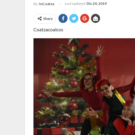
Last updated
Dic 20, 2019
By
InCoatza
Share
Coatzacoalcos