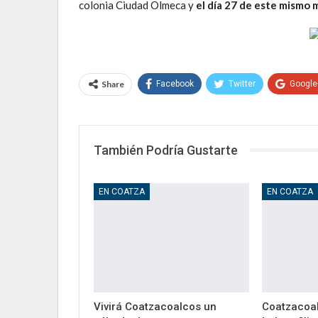
colonia Ciudad Olmeca y
el día 27 de este mismo 
Share
Facebook
Twitter
Google
También Podría Gustarte
EN COATZA
EN COATZA
Vivirá Coatzacoalcos un
Coatzacoal