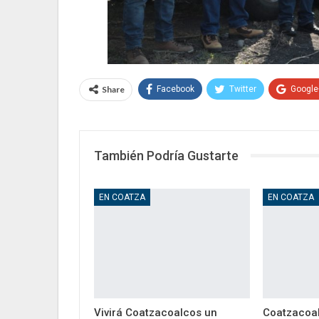
Share
Facebook
Twitter
Google
También Podría Gustarte
EN COATZA
EN COATZA
Vivirá Coatzacoalcos un
Coatzacoal