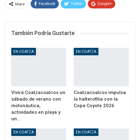
Share
Facebook
Twitter
Google+
WhatsApp
Email
También Podría Gustarte
EN COATZA
EN COATZA
Vivirá Coatzacoalcos un
Coatzacoalcos impulsa
sábado de verano con
la halterofilia con la
motonáutica,
Copa Coyote 2026
actividades en playa y
un…
EN COATZA
EN COATZA