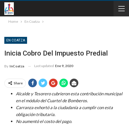
Home
En Coatza
EN COATZA
Inicia Cobro Del Impuesto Predial
Last updated
Ene 9, 2020
By
InCoatza
Share
Alcalde y Tesorero cubrieron esta contribución municipal
en el módulo del Cuartel de Bomberos.
Carranza exhortó a la ciudadanía a cumplir con esta
obligación tributaria.
No aumentó el costo del pago.