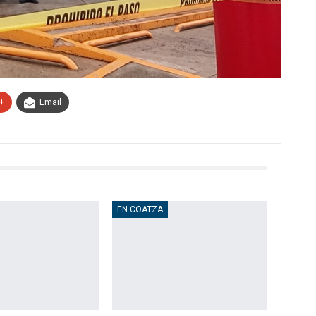
+
Email
EN COATZA