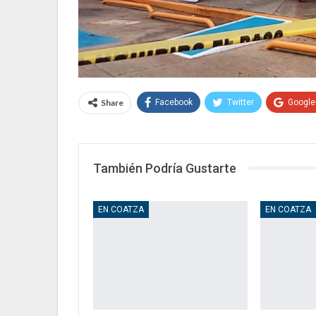
Share
Facebook
Twitter
Google
También Podría Gustarte
EN COATZA
EN COATZA