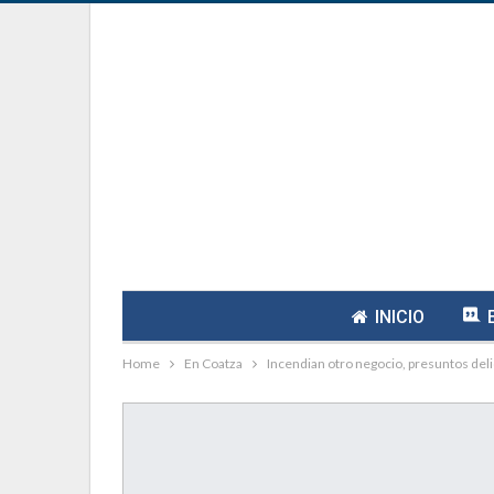
INICIO
Home
En Coatza
Incendian otro negocio, presuntos del