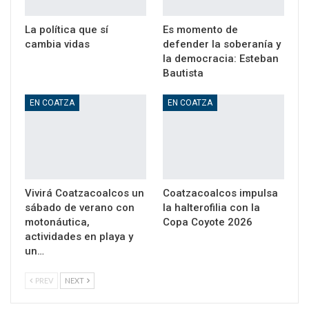
La política que sí
Es momento de
cambia vidas
defender la soberanía y
la democracia: Esteban
Bautista
EN COATZA
EN COATZA
Vivirá Coatzacoalcos un
Coatzacoalcos impulsa
sábado de verano con
la halterofilia con la
motonáutica,
Copa Coyote 2026
actividades en playa y
un…
PREV
NEXT