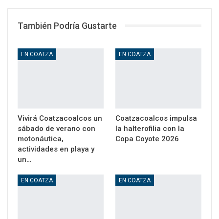
También Podría Gustarte
EN COATZA
EN COATZA
Vivirá Coatzacoalcos un
Coatzacoalcos impulsa
sábado de verano con
la halterofilia con la
motonáutica,
Copa Coyote 2026
actividades en playa y
un…
EN COATZA
EN COATZA