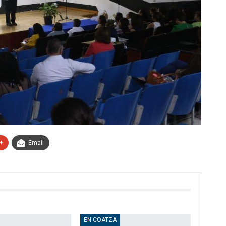
+
Email
EN COATZA