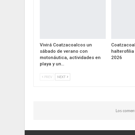
Vivirá Coatzacoalcos un
Coatzacoal
sábado de verano con
halterofili
motonáutica, actividades en
2026
playa y un…
PREV
NEXT
Los coment