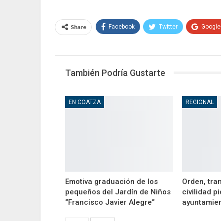
Share
Facebook
Twitter
Google
También Podría Gustarte
EN COATZA
REGIONAL
Emotiva graduación de los
Orden, tra
pequeños del Jardín de Niños
civilidad 
“Francisco Javier Alegre”
ayuntamie