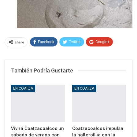
Share
Facebook
Twitter
Google+
WhatsApp
Email
También Podría Gustarte
EN COATZA
EN COATZA
Vivirá Coatzacoalcos un
Coatzacoalcos impulsa
sábado de verano con
la halterofilia con la