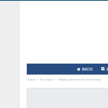
INICIO
Home
En Coatza
Hallan cadáver en las vías férreas