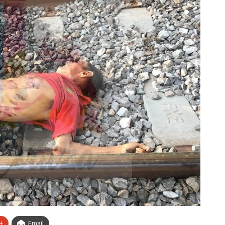
+
Email