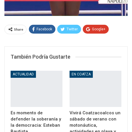
Share
Facebook
Twitter
Google+
WhatsApp
Email
También Podría Gustarte
ACTUALIDAD
EN COATZA
Es momento de
Vivirá Coatzacoalcos un
defender la soberanía y
sábado de verano con
la democracia: Esteban
motonáutica,
Bautista
actividades en playa y