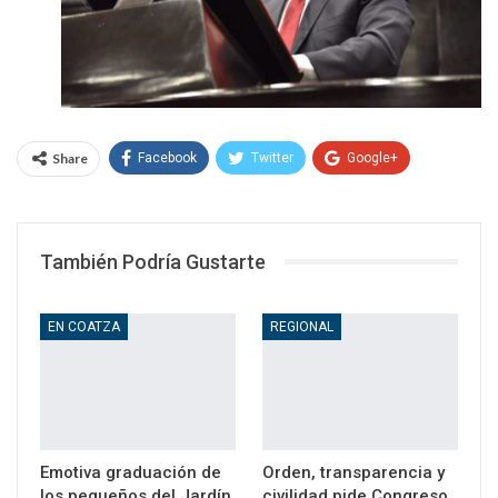
Share
Facebook
Twitter
Google+
WhatsApp
Email
También Podría Gustarte
EN COATZA
REGIONAL
Emotiva graduación de
Orden, transparencia y
los pequeños del Jardín
civilidad pide Congreso