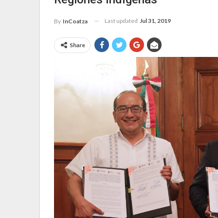
Last updated
Jul 31, 2019
By
InCoatza
Share