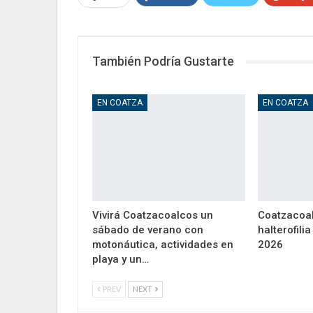
También Podría Gustarte
EN COATZA
EN COATZA
Vivirá Coatzacoalcos un
Coatzacoal
sábado de verano con
halterofili
motonáutica, actividades en
2026
playa y un…
PREV
NEXT