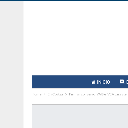
INICIO
Home
En Coatza
Firman convenio IVAIS e IVEA para ate