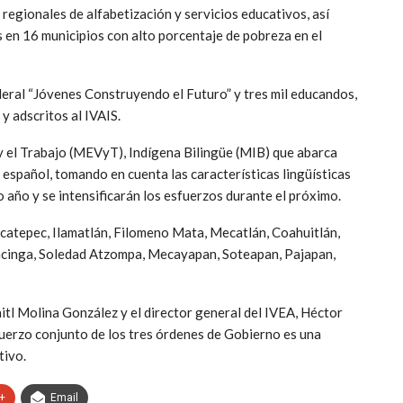
s regionales de alfabetización y servicios educativos, así
 en 16 municipios con alto porcentaje de pobreza en el
eral “Jóvenes Construyendo el Futuro” y tres mil educandos,
y adscritos al IVAIS.
y el Trabajo (MEVyT), Indígena Bilingüe (MIB) que abarca
 español, tomando en cuenta las características lingüísticas
 año y se intensificarán los esfuerzos durante el próximo.
xcatepec, Ilamatlán, Filomeno Mata, Mecatlán, Coahuitlán,
acinga, Soledad Atzompa, Mecayapan, Soteapan, Pajapan,
itl Molina González y el director general del IVEA, Héctor
uerzo conjunto de los tres órdenes de Gobierno es una
tivo.
+
Email