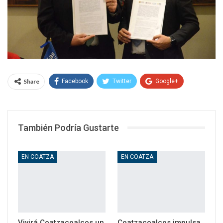
Share
Facebook
Twitter
Google+
WhatsApp
Email
También Podría Gustarte
EN COATZA
EN COATZA
Vivirá Coatzacoalcos un
Coatzacoalcos impulsa