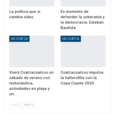
La política que sí
Es momento de
cambia vidas
defender la soberanía y
la democracia: Esteban
Bautista
EN COATZA
EN COATZA
Vivirá Coatzacoalcos un
Coatzacoalcos impulsa
sábado de verano con
la halterofilia con la
motonáutica,
Copa Coyote 2026
actividades en playa y
un…
PREV
NEXT