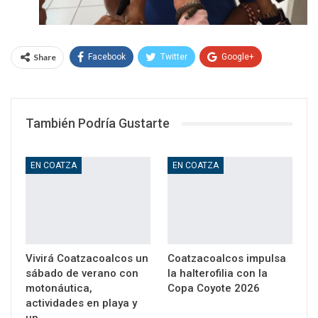
Share
Facebook
Twitter
Google+
WhatsApp
Email
También Podría Gustarte
EN COATZA
EN COATZA
Vivirá Coatzacoalcos un
Coatzacoalcos impulsa
sábado de verano con
la halterofilia con la
motonáutica,
Copa Coyote 2026
actividades en playa y
un…