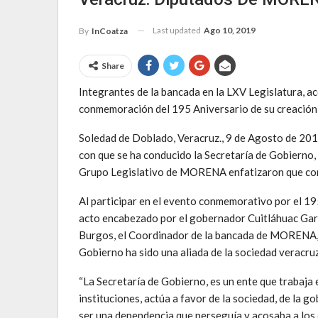
Last updated
Ago 10, 2019
By
InCoatza
Share
Integrantes de la bancada en la LXV Legislatura, 
conmemoración del 195 Aniversario de su creación
Soledad de Doblado, Veracruz., 9 de Agosto de 201
con que se ha conducido la Secretaría de Gobierno, 
Grupo Legislativo de MORENA enfatizaron que con e
Al participar en el evento conmemorativo por el 195
acto encabezado por el gobernador Cuitláhuac Garcí
Burgos, el Coordinador de la bancada de MORENA, J
Gobierno ha sido una aliada de la sociedad veracruz
“La Secretaría de Gobierno, es un ente que trabaja e
instituciones, actúa a favor de la sociedad, de la g
ser una dependencia que perseguía y acosaba a los o