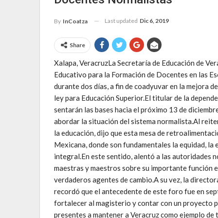
Last updated
Dic 6, 2019
By
InCoatza
Share
Xalapa, VeracruzLa Secretaría de Educación de Ver
Educativo para la Formación de Docentes en las Esc
durante dos días, a fin de coadyuvar en la mejora d
ley para Educación Superior.El titular de la depend
sentarán las bases hacia el próximo 13 de diciembr
abordar la situación del sistema normalista.Al reit
la educación, dijo que esta mesa de retroalimentac
Mexicana, donde son fundamentales la equidad, la e
integral.En este sentido, alentó a las autoridades 
maestras y maestros sobre su importante función e
verdaderos agentes de cambio.A su vez, la director
recordó que el antecedente de este foro fue en se
fortalecer al magisterio y contar con un proyecto p
presentes a mantener a Veracruz como ejemplo de 