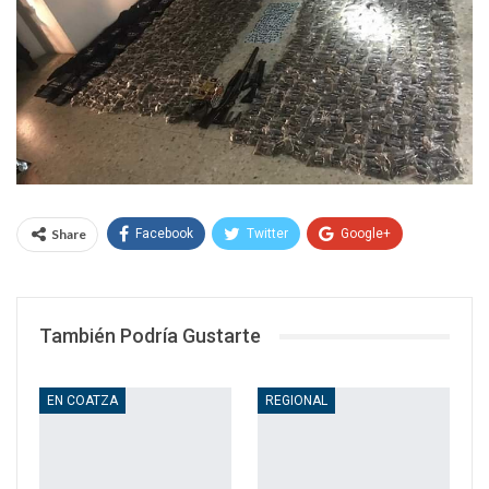
Share
Facebook
Twitter
Google+
WhatsApp
Email
También Podría Gustarte
EN COATZA
REGIONAL