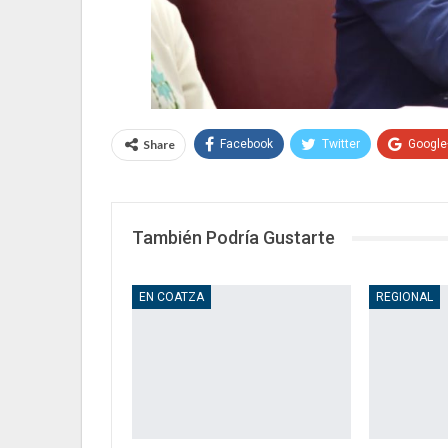
Share
Facebook
Twitter
Google
También Podría Gustarte
EN COATZA
REGIONAL