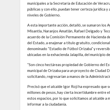
municipales a la Secretaría de Educación de Veracru
públicas y con ello, puedan tener certeza jurídica y
niveles de Gobierno.
A esta importante acción, detalló, se sumaron los
Misantla, Naranjos Amatlán, Rafael Delgado y Tecol
acuerdo de la Comisión Permanente de Hacienda del 
del Estado, a enajenar a título gratuito, condicional
denominado “Estadio de Fútbol Orizaba” y reversible
ubicadas en la exhacienda Jalapilla, del municipio d
“Son cinco hectáreas propiedad de Gobierno del Es
municipal de Orizaba para un proyecto de Ciudad Depo
solicitando, regresarían a manos de la Administració
Precisó que el alcalde Igor Rojí ha expresado que 
millones de pesos, hay cierta incertidumbre entre el
estos espacios, por lo que solicitamos al alcalde 
informar a la ciudadanía.