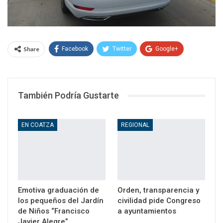
Share
Facebook
Twitter
Google+
WhatsApp
Email
También Podría Gustarte
EN COATZA
REGIONAL
Emotiva graduación de
Orden, transparencia y
los pequeños del Jardín
civilidad pide Congreso
de Niños “Francisco
a ayuntamientos
Javier Alegre”