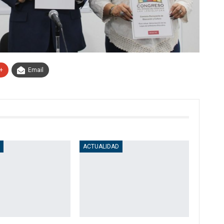
+
Email
D
ACTUALIDAD