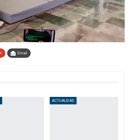
+
Email
D
ACTUALIDAD