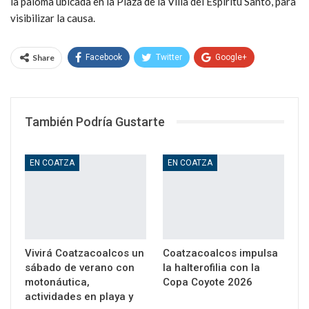
la paloma ubicada en la Plaza de la Villa del Espíritu Santo, para
visibilizar la causa.
Share
Facebook
Twitter
Google+
WhatsApp
Email
También Podría Gustarte
EN COATZA
EN COATZA
Vivirá Coatzacoalcos un
Coatzacoalcos impulsa
sábado de verano con
la halterofilia con la
motonáutica,
Copa Coyote 2026
actividades en playa y