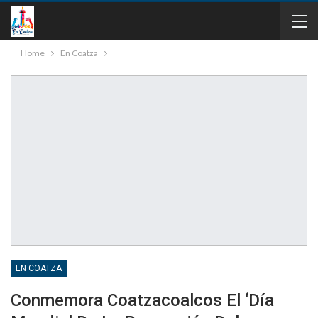
Home
En Coatza
EN COATZA
Conmemora Coatzacoalcos El ‘Día