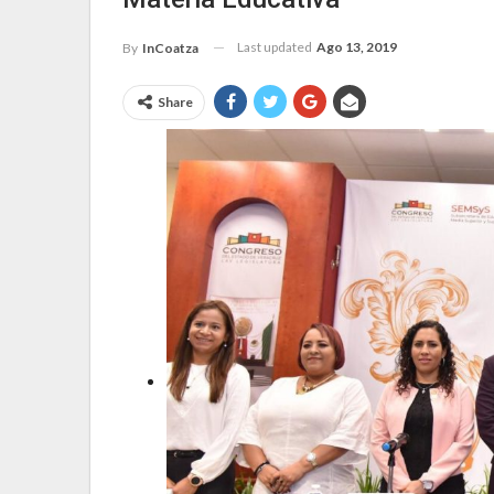
Last updated
Ago 13, 2019
By
InCoatza
Share