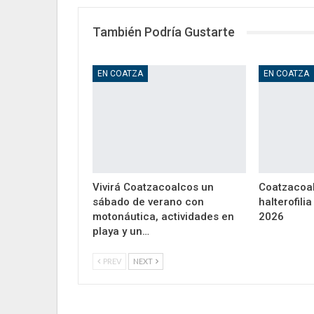
También Podría Gustarte
EN COATZA
EN COATZA
Vivirá Coatzacoalcos un
Coatzacoal
sábado de verano con
halterofili
motonáutica, actividades en
2026
playa y un…
PREV
NEXT