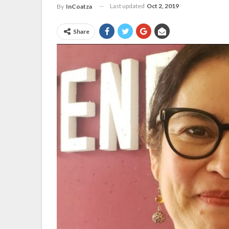
Last updated
Oct 2, 2019
By
InCoatza
Share