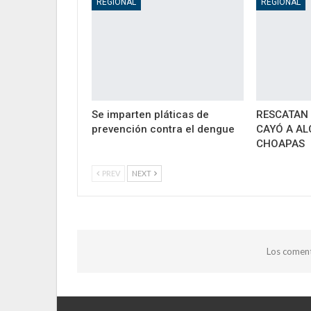
REGIONAL
REGIONAL
Se imparten pláticas de
RESCATAN 
prevención contra el dengue
CAYÓ A AL
CHOAPAS
PREV
NEXT
Los coment