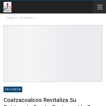
Home
En Coatza
EN COATZA
Coatzacoalcos Revitaliza Su