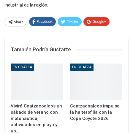
industrial de la región.
Share
Facebook
Twitter
Google+
WhatsApp
Email
También Podría Gustarte
EN COATZA
EN COATZA
Vivirá Coatzacoalcos un
Coatzacoalcos impulsa
sábado de verano con
la halterofilia con la
motonáutica,
Copa Coyote 2026
actividades en playa y
un…