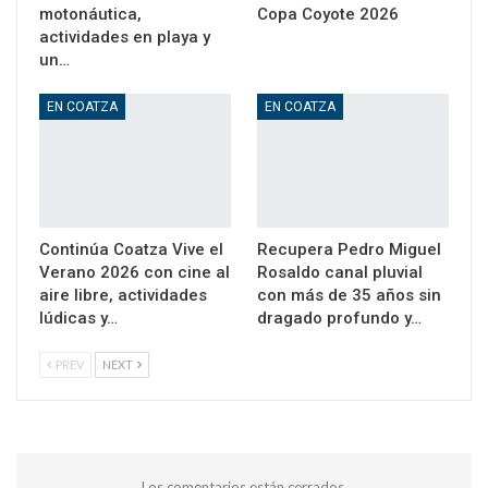
motonáutica,
Copa Coyote 2026
actividades en playa y
un…
EN COATZA
EN COATZA
Continúa Coatza Vive el
Recupera Pedro Miguel
Verano 2026 con cine al
Rosaldo canal pluvial
aire libre, actividades
con más de 35 años sin
lúdicas y…
dragado profundo y…
PREV
NEXT
Los comentarios están cerrados.