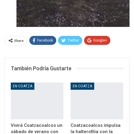
Share
Facebook
Twitter
Google+
WhatsApp
Email
También Podría Gustarte
EN COATZA
EN COATZA
Vivirá Coatzacoalcos un
Coatzacoalcos impulsa
sábado de verano con
la halterofilia con la