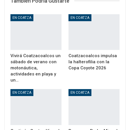
También Podría Gustarte
EN COATZA
EN COATZA
Vivirá Coatzacoalcos un
Coatzacoalcos impulsa
sábado de verano con
la halterofilia con la
motonáutica,
Copa Coyote 2026
actividades en playa y
un…
EN COATZA
EN COATZA