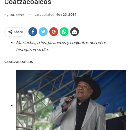
Coatzacoalcos
Last updated
Nov 23, 2019
By
InCoatza
Share
Mariachis, tríos, jaraneros y conjuntos norteños
festejaron su día.
Coatzacoalcos