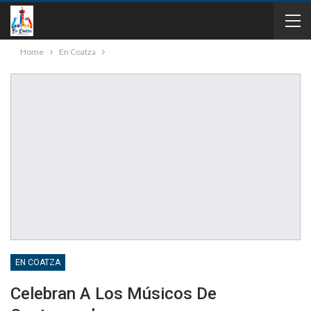
Home
En Coatza
EN COATZA
Celebran A Los Músicos De