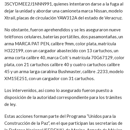
3SCYDMEE2J1NNN991, quienes intentaron darse a la fuga al
dejar la unidad y abordar una camioneta marca Nissan, modelo
Xtrail, placas de circulación YAW312A del estado de Veracruz.
No obstante, fueron aprehendidos y se les aseguraron nueve
teléfonos celulares, baterías portátiles, dos pasamontañas, un
arma MARCA PAT PEN, calibre 9mm, color plata, matrícula
H322199, con un cargador abastecido con 13 cartuchos, un
arma corta calibre 40, marca Colt´s matrícula 70G67129, color
plata, con 21 cartuchos calibre 40 y cuatro cartuchos calibre
45 y un arma larga carabina Bushmaster, calibre .2233, modelo
XM15E251, con un cargador con 31 cartuchos.
Los intervenidos, así como lo asegurado fueron puesto a
disposición de la autoridad correspondiente para los trámites
de ley.
Estas acciones forman parte del Programa “Unidos para la
Construcción de la Paz”, en el que participan las secretarías de
la Defensa Nacional (SEDENA), de Marina-Armada de México