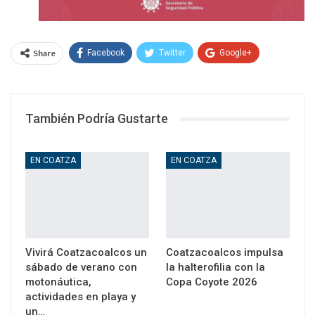
Share
Facebook
Twitter
Google+
WhatsApp
Email
También Podría Gustarte
EN COATZA
EN COATZA
Vivirá Coatzacoalcos un
Coatzacoalcos impulsa
sábado de verano con
la halterofilia con la
motonáutica,
Copa Coyote 2026
actividades en playa y
un…