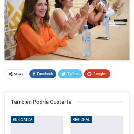
Share
Facebook
Twitter
Google+
WhatsApp
Email
También Podría Gustarte
EN COATZA
REGIONAL