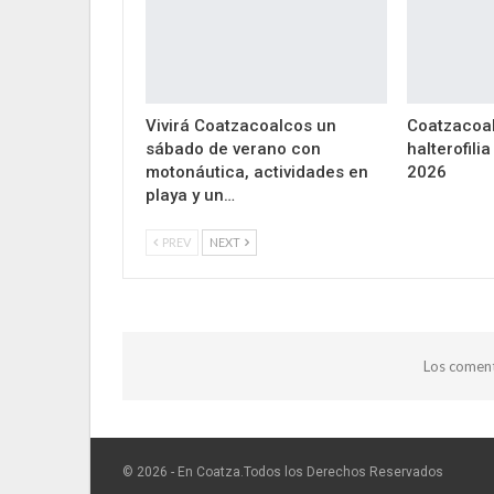
Vivirá Coatzacoalcos un
Coatzacoal
sábado de verano con
halterofili
motonáutica, actividades en
2026
playa y un…
PREV
NEXT
Los coment
© 2026 - En Coatza.Todos los Derechos Reservados